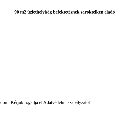
90 m2 üzlethelyiség befektetésnek saroktelken eladó
adom. Kérjük fogadja el Adatvédelmi szabályzatot