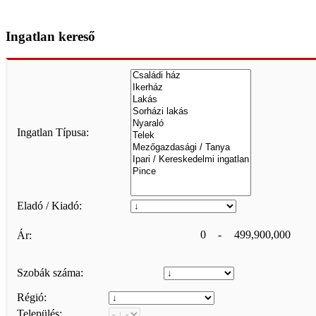
Ingatlan kereső
Ingatlan Típusa:
Eladó / Kiadó:
0
-
499,900,000
Ár:
Szobák száma:
Régió:
Település: