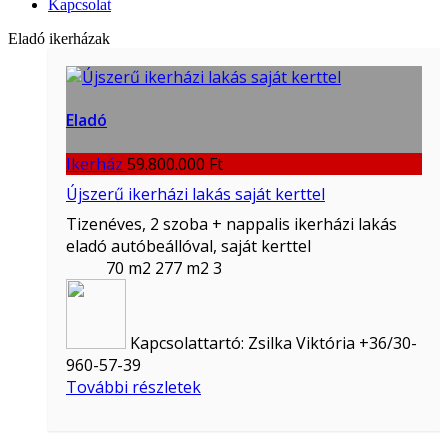
Kapcsolat
Eladó ikerházak
Eladó
Ikerház
59.800.000 Ft
Újszerű ikerházi lakás saját kerttel
Tizenéves, 2 szoba + nappalis ikerházi lakás
eladó autóbeállóval, saját kerttel
70 m2
277 m2
3
Kapcsolattartó:
Zsilka Viktória +36/30-
960-57-39
További részletek