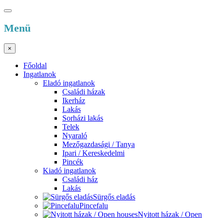
Menü
×
Főoldal
Ingatlanok
Eladó ingatlanok
Családi házak
Ikerház
Lakás
Sorházi lakás
Telek
Nyaraló
Mezőgazdasági / Tanya
Ipari / Kereskedelmi
Pincék
Kiadó ingatlanok
Családi ház
Lakás
Sürgős eladás
Pincefalu
Nyitott házak / Open