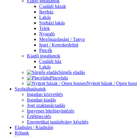
Eladó ingatlanok
Családi házak
Ikerház
Lakás
Sorházi lakás
Telek
Nyaraló
Mezőgazdasági / Tanya
Ipari / Kereskedelmi
Pincék
Kiadó ingatlanok
Családi ház
Lakás
Sürgős eladás
Pincefalu
Nyitott házak / Open hou
Szolgáltatásaink
Ingatlan közvetítés
Ingatlan kiadás
Jogi szaktanácsadás
Ingyenes hitelügyintézés
Értékbecslés
Energetikai tanúsítvány készítés
Eladnám / Kiadnám
Rólunk