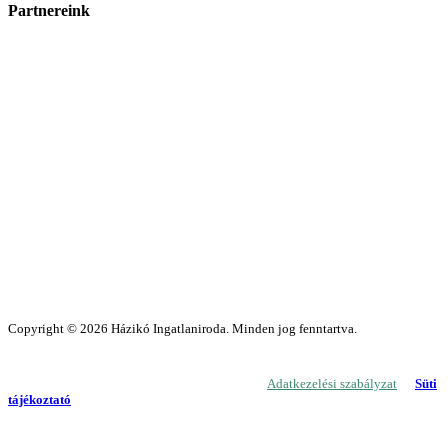
Partnereink
Copyright © 2026 Házikó Ingatlaniroda. Minden jog fenntartva.
A weboldalon cookie-kat használunk, hogy biztonságos böngészés mellett a
legjobb felhasználói élményt nyújthassunk.
Adatkezelési szabályzat
Süti
tájékoztató
Megértettem