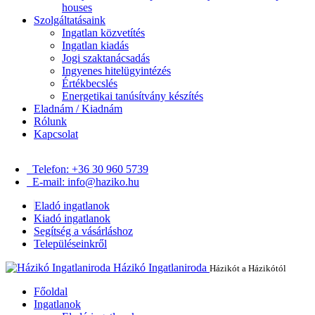
houses
Szolgáltatásaink
Ingatlan közvetítés
Ingatlan kiadás
Jogi szaktanácsadás
Ingyenes hitelügyintézés
Értékbecslés
Energetikai tanúsítvány készítés
Eladnám / Kiadnám
Rólunk
Kapcsolat
Telefon: +36 30 960 5739
E-mail: info@haziko.hu
Eladó ingatlanok
Kiadó ingatlanok
Segítség a vásárláshoz
Településeinkről
Házikó Ingatlaniroda
Házikót a Házikótól
Főoldal
Ingatlanok