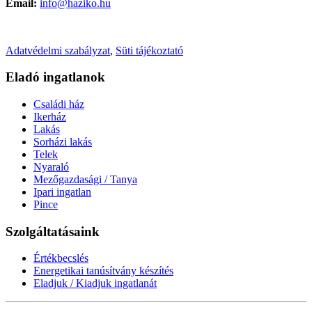
Email:
info@haziko.hu
Adatvédelmi szabályzat
,
Süti tájékoztató
Eladó ingatlanok
Családi ház
Ikerház
Lakás
Sorházi lakás
Telek
Nyaraló
Mezőgazdasági / Tanya
Ipari ingatlan
Pince
Szolgáltatásaink
Értékbecslés
Energetikai tanúsítvány készítés
Eladjuk / Kiadjuk ingatlanát