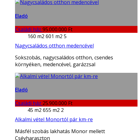
Eladó
Családi ház
95.000.000 Ft
160 m2
601 m2
5
Nagycsaládos otthon medencével
Sokszobás, nagycsaládos otthon, csendes
környéken, medencével, garázzsal
Eladó
Családi ház
25.900.000 Ft
45 m2
655 m2
2
Alkalmi vétel Monortól pár km-re
Másfél szobás lakhatás Monor mellett
Csévharaszton