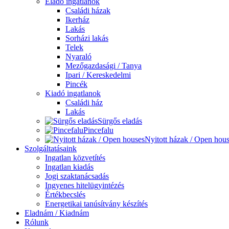
Eladó ingatlanok
Családi házak
Ikerház
Lakás
Sorházi lakás
Telek
Nyaraló
Mezőgazdasági / Tanya
Ipari / Kereskedelmi
Pincék
Kiadó ingatlanok
Családi ház
Lakás
Sürgős eladás
Pincefalu
Nyitott házak / Open hou
Szolgáltatásaink
Ingatlan közvetítés
Ingatlan kiadás
Jogi szaktanácsadás
Ingyenes hitelügyintézés
Értékbecslés
Energetikai tanúsítvány készítés
Eladnám / Kiadnám
Rólunk