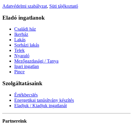
Adatvédelmi szabályzat
,
Süti tájékoztató
Eladó ingatlanok
Családi ház
Ikerház
Lakás
Sorházi lakás
Telek
Nyaraló
Mezőgazdasági / Tanya
Ipari ingatlan
Pince
Szolgáltatásaink
Értékbecslés
Energetikai tanúsítvány készítés
Eladjuk / Kiadjuk ingatlanát
Partnereink