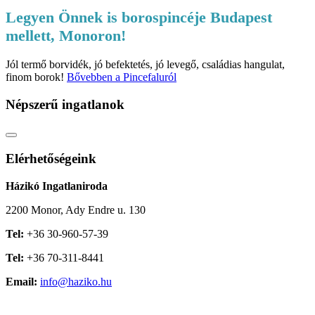
Legyen Önnek is borospincéje Budapest
mellett, Monoron!
Jól termő borvidék, jó befektetés, jó levegő, családias hangulat,
finom borok!
Bővebben a Pincefaluról
Népszerű ingatlanok
Elérhetőségeink
Házikó Ingatlaniroda
2200 Monor, Ady Endre u. 130
Tel:
+36 30-960-57-39
Tel:
+36 70-311-8441
Email:
info@haziko.hu