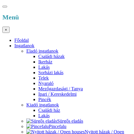
Menü
×
Főoldal
Ingatlanok
Eladó ingatlanok
Családi házak
Ikerház
Lakás
Sorházi lakás
Telek
Nyaraló
Mezőgazdasági / Tanya
Ipari / Kereskedelmi
Pincék
Kiadó ingatlanok
Családi ház
Lakás
Sürgős eladás
Pincefalu
Nyitott házak / Open