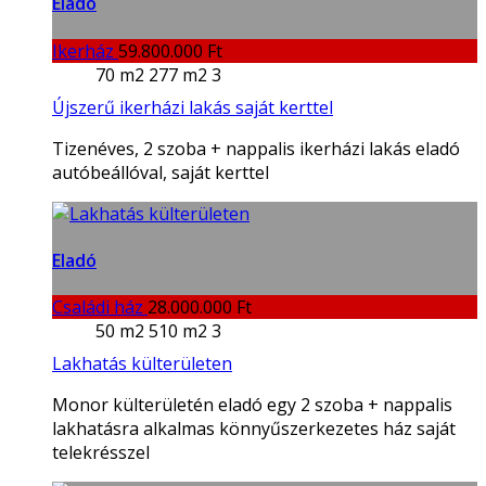
Eladó
Ikerház
59.800.000 Ft
70 m2
277 m2
3
Újszerű ikerházi lakás saját kerttel
Tizenéves, 2 szoba + nappalis ikerházi lakás eladó
autóbeállóval, saját kerttel
Eladó
Családi ház
28.000.000 Ft
50 m2
510 m2
3
Lakhatás külterületen
Monor külterületén eladó egy 2 szoba + nappalis
lakhatásra alkalmas könnyűszerkezetes ház saját
telekrésszel