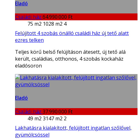
Eladó
Családi ház
64.990.000 Ft
75 m2
1028 m2
4
Felújított 4 szobás önálló családi ház új tető alatt
ezres telken
Teljes körű belső felújításon átesett, új tető alá
került, családias, otthonos, 4 szobás kockaház
eladósoron
Eladó
Családi ház
37.990.000 Ft
49 m2
3147 m2
2
Lakhatásra kialakított, felújított ingatlan szőlővel,
gyümölcsössel