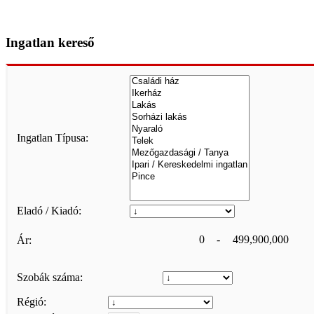
Ingatlan kereső
Ingatlan Típusa:
Eladó / Kiadó:
0
-
499,900,000
Ár:
Szobák száma:
Régió: