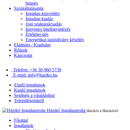
houses
Szolgáltatásaink
Ingatlan közvetítés
Ingatlan kiadás
Jogi szaktanácsadás
Ingyenes hitelügyintézés
Értékbecslés
Energetikai tanúsítvány készítés
Eladnám / Kiadnám
Rólunk
Kapcsolat
Telefon: +36 30 960 5739
E-mail: info@haziko.hu
Eladó ingatlanok
Kiadó ingatlanok
Segítség a vásárláshoz
Településeinkről
Házikó Ingatlaniroda
Házikót a Házikótól
Főoldal
Ingatlanok