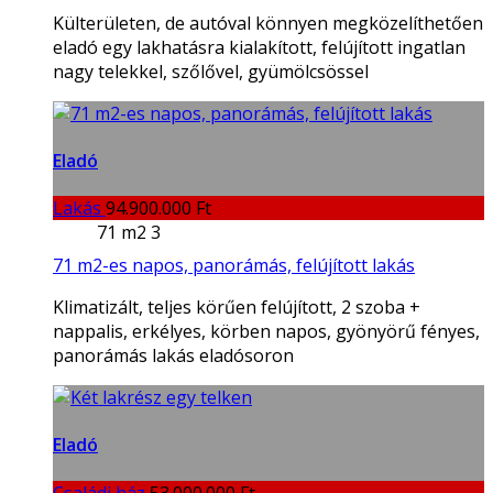
Külterületen, de autóval könnyen megközelíthetően
eladó egy lakhatásra kialakított, felújított ingatlan
nagy telekkel, szőlővel, gyümölcsössel
Eladó
Lakás
94.900.000 Ft
71 m2
3
71 m2-es napos, panorámás, felújított lakás
Klimatizált, teljes körűen felújított, 2 szoba +
nappalis, erkélyes, körben napos, gyönyörű fényes,
panorámás lakás eladósoron
Eladó
Családi ház
53.000.000 Ft