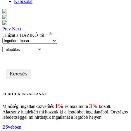
Kapcsolat
Prev
Next
®
„Házat a
HÁZIKÓ-tól!”
Árfekvés:
Min(Ft).
0
Max(Ft).
499,900,000
ELADJUK INGATLANÁT
1%
3%
Minőségi ingatlanközvetítés
és maximum
között.
Alacsony jutalékért mi hozzuk ki a legtöbbet ingatlanából. Országos
lefedettséggel mi hirdetjük ingatlanát a legtöbb helyen.
Bővebben