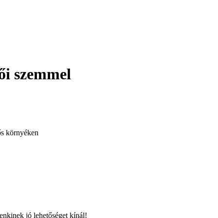
tői szemmel
gős környéken
nkinek jó lehetőséget kínál!