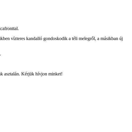
cafronttal.
yikben vízteres kandalló gondoskodik a téli melegről, a másikban új
e.
k asztalán. Kérjük hívjon minket!