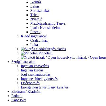
Ikerház
Lakás
Sorházi lakás
Telek
Nyaraló
Mezőgazdasági / Tanya
Ipari / Kereskedelmi
Pincék
Kiadó ingatlanok
Családi ház
Lakás
Sürgős eladás
Pincefalu
Nyitott házak / Open hou
Szolgáltatásaink
Ingatlan közvetítés
Ingatlan kiadás
Jogi szaktanácsadás
Ingyenes hitelügyintézés
Értékbecslés
Energetikai tanúsítvány készítés
Eladnám / Kiadnám
Rólunk
Kapcsolat