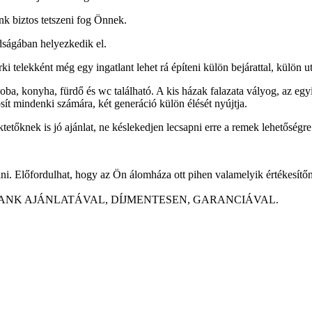
unk biztos tetszeni fog Önnek.
ságában helyezkedik el.
i telekként még egy ingatlant lehet rá építeni külön bejárattal, külön ut
zoba, konyha, fürdő és wc található. A kis házak falazata vályog, az eg
osít mindenki számára, két generáció külön élését nyújtja.
ktetőknek is jó ajánlat, ne késlekedjen lecsapni erre a remek lehetőségr
i. Előfordulhat, hogy az Ön álomháza ott pihen valamelyik értékesítőn
ANK AJÁNLATÁVAL, DÍJMENTESEN, GARANCIÁVAL.