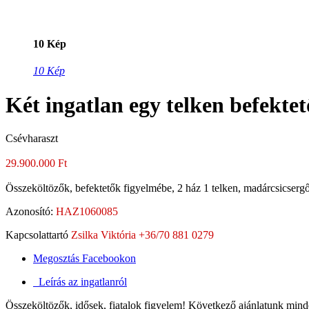
10 Kép
10 Kép
Két ingatlan egy telken befekte
Csévharaszt
29.900.000 Ft
Összeköltözők, befektetők figyelmébe, 2 ház 1 telken, madárcsicser
Azonosító:
HAZ1060085
Kapcsolattartó
Zsilka Viktória +36/70 881 0279
Megosztás Facebookon
Leírás az ingatlanról
Összeköltözők, idősek, fiatalok figyelem! Következő ajánlatunk minde