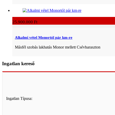
25.900.000 Ft
Alkalmi vétel Monortól pár km-re
Másfél szobás lakhatás Monor mellett Csévharaszton
Ingatlan kereső
Ingatlan Típusa: