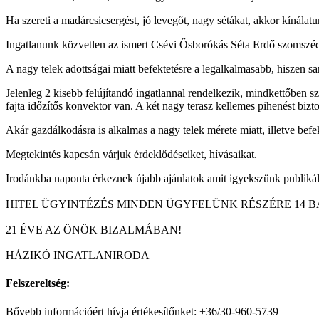
Ha szereti a madárcsicsergést, jó levegőt, nagy sétákat, akkor kínálat
Ingatlanunk közvetlen az ismert Csévi Ősborókás Séta Erdő szomszéd
A nagy telek adottságai miatt befektetésre a legalkalmasabb, hiszen sark
Jelenleg 2 kisebb felújítandó ingatlannal rendelkezik, mindkettőben s
fajta időzítős konvektor van. A két nagy terasz kellemes pihenést bizt
Akár gazdálkodásra is alkalmas a nagy telek mérete miatt, illetve befe
Megtekintés kapcsán várjuk érdeklődéseiket, hívásaikat.
Irodánkba naponta érkeznek újabb ajánlatok amit igyekszünk publikáln
HITEL ÜGYINTÉZÉS MINDEN ÜGYFELÜNK RÉSZÉRE 14 B
21 ÉVE AZ ÖNÖK BIZALMÁBAN!
HÁZIKÓ INGATLANIRODA
Felszereltség:
Bővebb információért hívja értékesítőnket: +36/30-960-5739