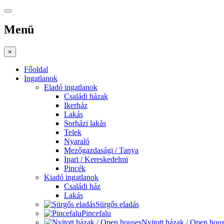
Menü
×
Főoldal
Ingatlanok
Eladó ingatlanok
Családi házak
Ikerház
Lakás
Sorházi lakás
Telek
Nyaraló
Mezőgazdasági / Tanya
Ipari / Kereskedelmi
Pincék
Kiadó ingatlanok
Családi ház
Lakás
Sürgős eladás
Pincefalu
Nyitott házak / Open hou