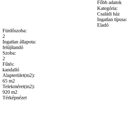
Főbb adatok
Kategória:
Családi ház
Ingatlan típusa:
Eladó
Fürdőszoba:
2
Ingatlan állapota:
felújítandó
Szoba:
2
Fűtés:
kandalló
Alapterület(m2):
65 m2
Telekméret(m2):
920 m2
Térképnézet