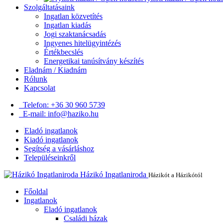
Szolgáltatásaink
Ingatlan közvetítés
Ingatlan kiadás
Jogi szaktanácsadás
Ingyenes hitelügyintézés
Értékbecslés
Energetikai tanúsítvány készítés
Eladnám / Kiadnám
Rólunk
Kapcsolat
Telefon: +36 30 960 5739
E-mail: info@haziko.hu
Eladó ingatlanok
Kiadó ingatlanok
Segítség a vásárláshoz
Településeinkről
Házikó Ingatlaniroda
Házikót a Házikótól
Főoldal
Ingatlanok
Eladó ingatlanok
Családi házak