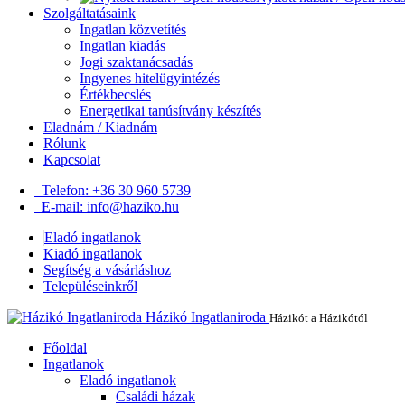
Szolgáltatásaink
Ingatlan közvetítés
Ingatlan kiadás
Jogi szaktanácsadás
Ingyenes hitelügyintézés
Értékbecslés
Energetikai tanúsítvány készítés
Eladnám / Kiadnám
Rólunk
Kapcsolat
Telefon: +36 30 960 5739
E-mail: info@haziko.hu
Eladó ingatlanok
Kiadó ingatlanok
Segítség a vásárláshoz
Településeinkről
Házikó Ingatlaniroda
Házikót a Házikótól
Főoldal
Ingatlanok
Eladó ingatlanok
Családi házak