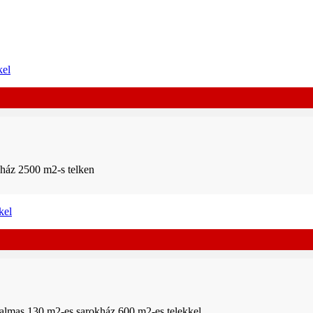
óház 2500 m2-s telken
lkalmas 130 m2-es sarokház 600 m2-es telekkel.