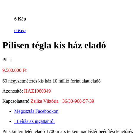
6 Kép
6 Kép
Pilisen tégla kis ház eladó
Pilis
9.500.000 Ft
60 négyzetméteres kis ház 10 millió forint alatt eladó
Azonosító:
HAZ1060349
Kapcsolattartó
Zsilka Viktória +36/30-960-57-39
Megosztás Facebookon
Leírás az ingatlanról
Pilis külterületén eladó 1700 m2-s telken, padlástér beépítési lehetős