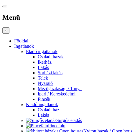
Menü
×
Főoldal
Ingatlanok
Eladó ingatlanok
Családi házak
Ikerház
Lakás
Sorházi lakás
Telek
Nyaraló
Mezőgazdasági / Tanya
Ipari / Kereskedelmi
Pincék
Kiadó ingatlanok
Családi ház
Lakás
Sürgős eladás
Pincefalu
Nyitott házak / Open hou