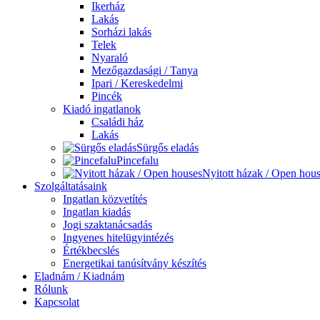
Ikerház
Lakás
Sorházi lakás
Telek
Nyaraló
Mezőgazdasági / Tanya
Ipari / Kereskedelmi
Pincék
Kiadó ingatlanok
Családi ház
Lakás
Sürgős eladás
Pincefalu
Nyitott házak / Open hou
Szolgáltatásaink
Ingatlan közvetítés
Ingatlan kiadás
Jogi szaktanácsadás
Ingyenes hitelügyintézés
Értékbecslés
Energetikai tanúsítvány készítés
Eladnám / Kiadnám
Rólunk
Kapcsolat