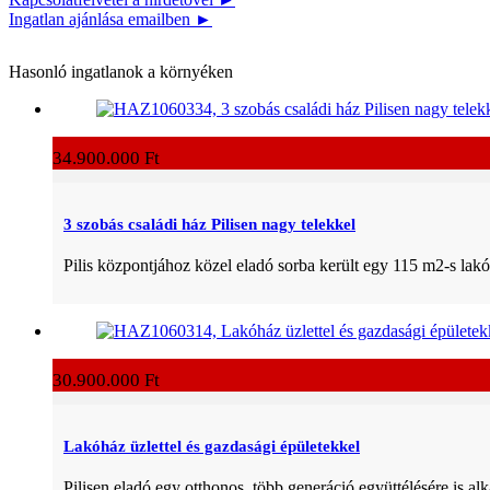
Ingatlan ajánlása emailben ►
Hasonló ingatlanok a környéken
34.900.000 Ft
3 szobás családi ház Pilisen nagy telekkel
Pilis központjához közel eladó sorba került egy 115 m2-s lak
30.900.000 Ft
Lakóház üzlettel és gazdasági épületekkel
Pilisen eladó egy otthonos, több generáció együttélésére is a