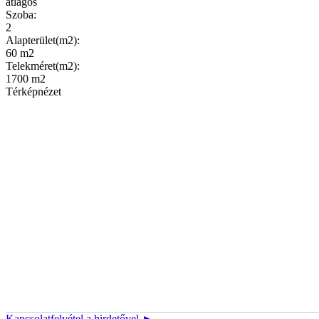
átlagos
Szoba:
2
Alapterület(m2):
60 m2
Telekméret(m2):
1700 m2
Térképnézet
Kapcsolatfelvétel a hirdetővel ►