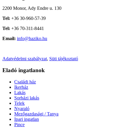
2200 Monor, Ady Endre u. 130
Tel:
+36 30-960-57-39
Tel:
+36 70-311-8441
Email:
info@haziko.hu
Adatvédelmi szabályzat
,
Süti tájékoztató
Eladó ingatlanok
Családi ház
Ikerház
Lakás
Sorházi lakás
Telek
Nyaraló
Mezőgazdasági / Tanya
Ipari ingatlan
Pince