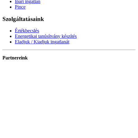
Ipari ingatlan
Pince
Szolgáltatásaink
Értékbecslés
Energetikai tanúsítvány készítés
Eladjuk / Kiadjuk ingatlanát
Partnereink