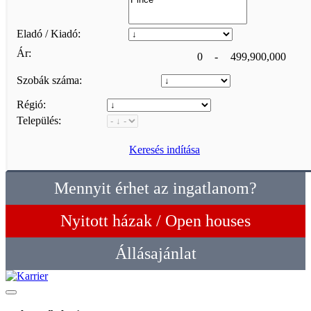
Eladó / Kiadó:
Ár:
0
-
499,900,000
Szobák száma:
Régió:
Település:
Keresés indítása
Mennyit érhet az ingatlanom?
Nyitott házak / Open houses
Állásajánlat