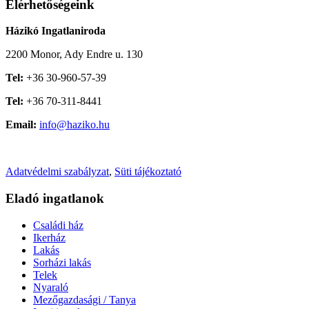
Elérhetőségeink
Házikó Ingatlaniroda
2200 Monor, Ady Endre u. 130
Tel:
+36 30-960-57-39
Tel:
+36 70-311-8441
Email:
info@haziko.hu
Adatvédelmi szabályzat
,
Süti tájékoztató
Eladó ingatlanok
Családi ház
Ikerház
Lakás
Sorházi lakás
Telek
Nyaraló
Mezőgazdasági / Tanya