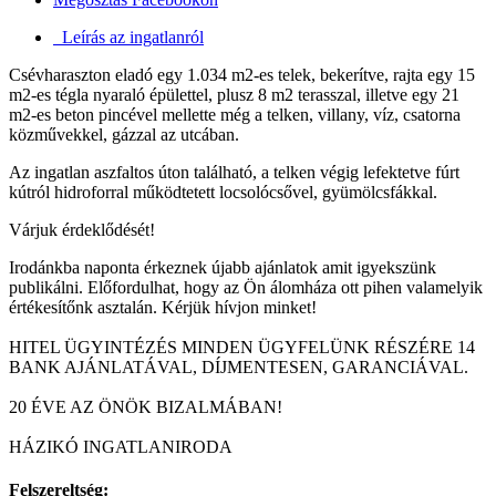
Leírás az ingatlanról
Csévharaszton eladó egy 1.034 m2-es telek, bekerítve, rajta egy 15
m2-es tégla nyaraló épülettel, plusz 8 m2 terasszal, illetve egy 21
m2-es beton pincével mellette még a telken, villany, víz, csatorna
közművekkel, gázzal az utcában.
Az ingatlan aszfaltos úton található, a telken végig lefektetve fúrt
kútról hidroforral működtetett locsolócsővel, gyümölcsfákkal.
Várjuk érdeklődését!
Irodánkba naponta érkeznek újabb ajánlatok amit igyekszünk
publikálni. Előfordulhat, hogy az Ön álomháza ott pihen valamelyik
értékesítőnk asztalán. Kérjük hívjon minket!
HITEL ÜGYINTÉZÉS MINDEN ÜGYFELÜNK RÉSZÉRE 14
BANK AJÁNLATÁVAL, DÍJMENTESEN, GARANCIÁVAL.
20 ÉVE AZ ÖNÖK BIZALMÁBAN!
HÁZIKÓ INGATLANIRODA
Felszereltség: