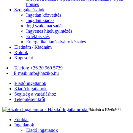
houses
Szolgáltatásaink
Ingatlan közvetítés
Ingatlan kiadás
Jogi szaktanácsadás
Ingyenes hitelügyintézés
Értékbecslés
Energetikai tanúsítvány készítés
Eladnám / Kiadnám
Rólunk
Kapcsolat
Telefon: +36 30 960 5739
E-mail: info@haziko.hu
Eladó ingatlanok
Kiadó ingatlanok
Segítség a vásárláshoz
Településeinkről
Házikó Ingatlaniroda
Házikót a Házikótól
Főoldal
Ingatlanok
Eladó ingatlanok