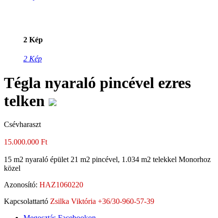
2 Kép
2 Kép
Tégla nyaraló pincével ezres
telken
Csévharaszt
15.000.000 Ft
15 m2 nyaraló épület 21 m2 pincével, 1.034 m2 telekkel Monorhoz
közel
Azonosító:
HAZ1060220
Kapcsolattartó
Zsilka Viktória +36/30-960-57-39
Megosztás Facebookon