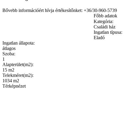
Bővebb információért hívja értékesítőnket: +36/30-960-5739
Főbb adatok
Kategória:
Családi ház
Ingatlan típusa:
Eladó
Ingatlan állapota:
átlagos
Szoba:
1
Alapterület(m2):
15 m2
Telekméret(m2):
1034 m2
Térképnézet