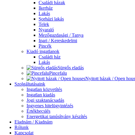
Családi házak
Ikerház
Lakás
Sorházi lakás
Telek
Nyaraló
Mezőgazdasági / Tanya
Ipari / Kereskedelmi
Pincék
Kiadó ingatlanok
Családi ház
Lakás
Sürgős eladás
Pincefalu
Nyitott házak / Open hou
Szolgáltatásaink
Ingatlan közvetítés
Ingatlan kiadás
Jogi szaktanácsadás
Ingyenes hitelügyintézés
Értékbecslés
Energetikai tanúsítvány készítés
Eladnám / Kiadnám
Rólunk
Kapcsolat