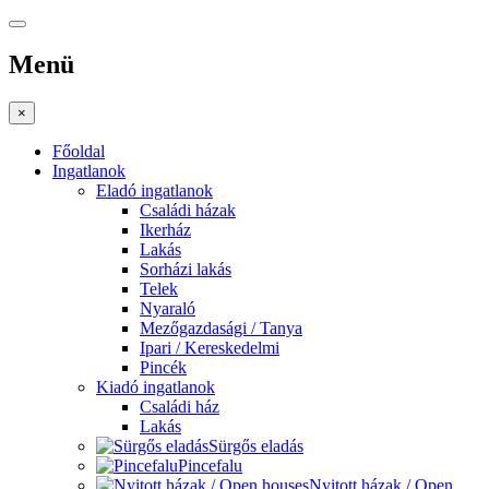
Menü
×
Főoldal
Ingatlanok
Eladó ingatlanok
Családi házak
Ikerház
Lakás
Sorházi lakás
Telek
Nyaraló
Mezőgazdasági / Tanya
Ipari / Kereskedelmi
Pincék
Kiadó ingatlanok
Családi ház
Lakás
Sürgős eladás
Pincefalu
Nyitott házak / Open