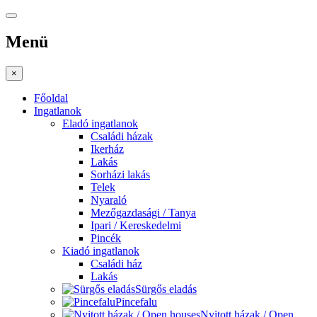
Menü
×
Főoldal
Ingatlanok
Eladó ingatlanok
Családi házak
Ikerház
Lakás
Sorházi lakás
Telek
Nyaraló
Mezőgazdasági / Tanya
Ipari / Kereskedelmi
Pincék
Kiadó ingatlanok
Családi ház
Lakás
Sürgős eladás
Pincefalu
Nyitott házak / Open