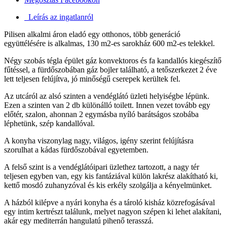
Leírás az ingatlanról
Pilisen alkalmi áron eladó egy otthonos, több generáció
együttélésére is alkalmas, 130 m2-es sarokház 600 m2-es telekkel.
Négy szobás tégla épület gáz konvektoros és fa kandallós kiegészítő
fűtéssel, a fürdőszobában gáz bojler található, a tetőszerkezet 2 éve
lett teljesen felújítva, jó minőségű cserepek kerültek fel.
Az utcáról az alsó szinten a vendéglátó üzleti helyiségbe lépünk.
Ezen a szinten van 2 db különálló toilett. Innen vezet tovább egy
előtér, szalon, ahonnan 2 egymásba nyíló barátságos szobába
léphetünk, szép kandallóval.
A konyha viszonylag nagy, világos, igény szerint felújításra
szorulhat a kádas fürdőszobával egyetemben.
A felső szint is a vendéglátóipari üzlethez tartozott, a nagy tér
teljesen egyben van, egy kis fantáziával külön lakrész alakítható ki,
kettő mosdó zuhanyzóval és kis erkély szolgálja a kényelmünket.
A házból kilépve a nyári konyha és a tároló kisház közrefogásával
egy intim kertrészt találunk, melyet nagyon szépen ki lehet alakítani,
akár egy mediterrán hangulatú pihenő terasszá.