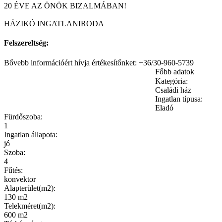
20 ÉVE AZ ÖNÖK BIZALMÁBAN!
HÁZIKÓ INGATLANIRODA
Felszereltség:
Bővebb információért hívja értékesítőnket: +36/30-960-5739
Főbb adatok
Kategória:
Családi ház
Ingatlan típusa:
Eladó
Fürdőszoba:
1
Ingatlan állapota:
jó
Szoba:
4
Fűtés:
konvektor
Alapterület(m2):
130 m2
Telekméret(m2):
600 m2