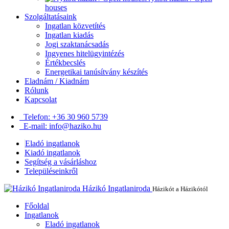
houses
Szolgáltatásaink
Ingatlan közvetítés
Ingatlan kiadás
Jogi szaktanácsadás
Ingyenes hitelügyintézés
Értékbecslés
Energetikai tanúsítvány készítés
Eladnám / Kiadnám
Rólunk
Kapcsolat
Telefon: +36 30 960 5739
E-mail: info@haziko.hu
Eladó ingatlanok
Kiadó ingatlanok
Segítség a vásárláshoz
Településeinkről
Házikó Ingatlaniroda
Házikót a Házikótól
Főoldal
Ingatlanok
Eladó ingatlanok