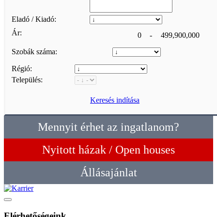
Eladó / Kiadó:
Ár:
0
-
499,900,000
Szobák száma:
Régió:
Település:
Keresés indítása
Mennyit érhet az ingatlanom?
Nyitott házak / Open houses
Állásajánlat
Elérhetőségeink