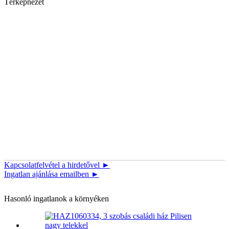
Térképnézet
Kapcsolatfelvétel a hirdetővel ►
Ingatlan ajánlása emailben ►
Hasonló ingatlanok a környéken