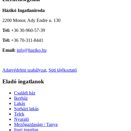
Házikó Ingatlaniroda
2200 Monor, Ady Endre u. 130
Tel:
+36 30-960-57-39
Tel:
+36 70-311-8441
Email:
info@haziko.hu
Adatvédelmi szabályzat
,
Süti tájékoztató
Eladó ingatlanok
Családi ház
Ikerház
Lakás
Sorházi lakás
Telek
Nyaraló
Mezőgazdasági / Tanya
Ipari ingatlan