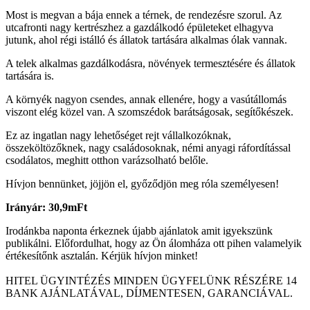
Most is megvan a bája ennek a térnek, de rendezésre szorul. Az
utcafronti nagy kertrészhez a gazdálkodó épületeket elhagyva
jutunk, ahol régi istálló és állatok tartására alkalmas ólak vannak.
A telek alkalmas gazdálkodásra, növények termesztésére és állatok
tartására is.
A környék nagyon csendes, annak ellenére, hogy a vasútállomás
viszont elég közel van. A szomszédok barátságosak, segítőkészek.
Ez az ingatlan nagy lehetőséget rejt vállalkozóknak,
összeköltözőknek, nagy családosoknak, némi anyagi ráfordítással
csodálatos, meghitt otthon varázsolható belőle.
Hívjon bennünket, jöjjön el, győződjön meg róla személyesen!
Irányár: 30,9mFt
Irodánkba naponta érkeznek újabb ajánlatok amit igyekszünk
publikálni. Előfordulhat, hogy az Ön álomháza ott pihen valamelyik
értékesítőnk asztalán. Kérjük hívjon minket!
HITEL ÜGYINTÉZÉS MINDEN ÜGYFELÜNK RÉSZÉRE 14
BANK AJÁNLATÁVAL, DÍJMENTESEN, GARANCIÁVAL.