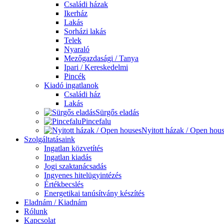
Családi házak
Ikerház
Lakás
Sorházi lakás
Telek
Nyaraló
Mezőgazdasági / Tanya
Ipari / Kereskedelmi
Pincék
Kiadó ingatlanok
Családi ház
Lakás
Sürgős eladás
Pincefalu
Nyitott házak / Open hou
Szolgáltatásaink
Ingatlan közvetítés
Ingatlan kiadás
Jogi szaktanácsadás
Ingyenes hitelügyintézés
Értékbecslés
Energetikai tanúsítvány készítés
Eladnám / Kiadnám
Rólunk
Kapcsolat