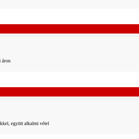
i áron
kel, együtt alkalmi vétel