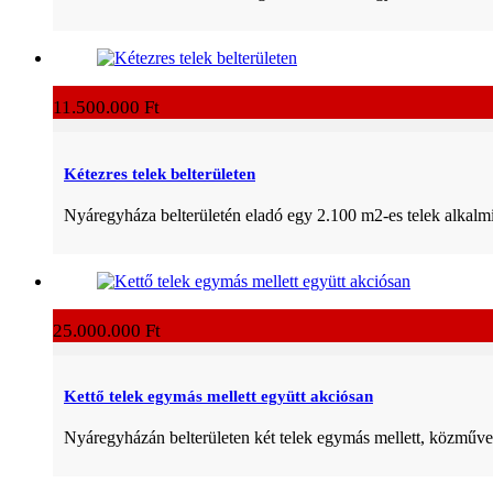
11.500.000 Ft
Kétezres telek belterületen
Nyáregyháza belterületén eladó egy 2.100 m2-es telek alkalm
25.000.000 Ft
Kettő telek egymás mellett együtt akciósan
Nyáregyházán belterületen két telek egymás mellett, közművek