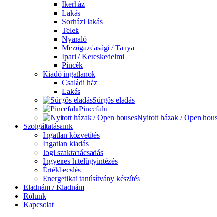
Ikerház
Lakás
Sorházi lakás
Telek
Nyaraló
Mezőgazdasági / Tanya
Ipari / Kereskedelmi
Pincék
Kiadó ingatlanok
Családi ház
Lakás
Sürgős eladás
Pincefalu
Nyitott házak / Open hou
Szolgáltatásaink
Ingatlan közvetítés
Ingatlan kiadás
Jogi szaktanácsadás
Ingyenes hitelügyintézés
Értékbecslés
Energetikai tanúsítvány készítés
Eladnám / Kiadnám
Rólunk
Kapcsolat