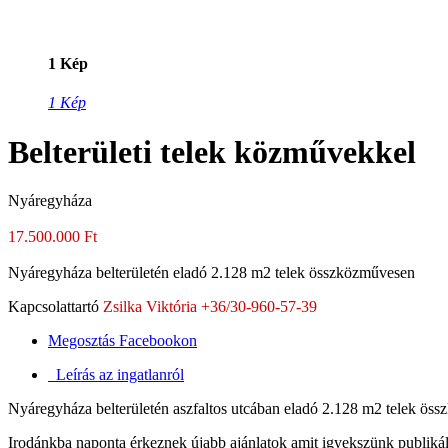
1 Kép
1 Kép
Belterületi telek közművekkel
Nyáregyháza
17.500.000 Ft
Nyáregyháza belterületén eladó 2.128 m2 telek összközművesen
Kapcsolattartó
Zsilka Viktória +36/30-960-57-39
Megosztás Facebookon
Leírás az ingatlanról
Nyáregyháza belterületén aszfaltos utcában eladó 2.128 m2 telek ös
Irodánkba naponta érkeznek újabb ajánlatok amit igyekszünk publikáln