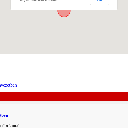
etben
 fúrt kúttal