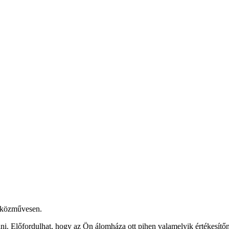
szközművesen.
i. Előfordulhat, hogy az Ön álomháza ott pihen valamelyik értékesítőn