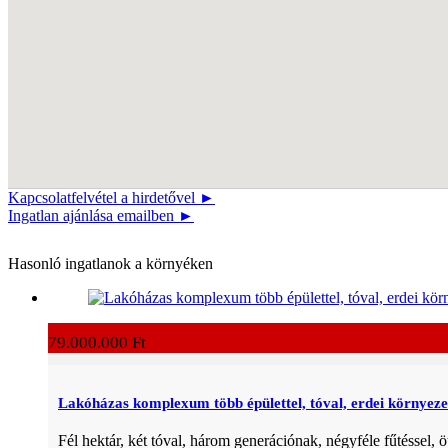
Kapcsolatfelvétel a hirdetővel ►
Ingatlan ajánlása emailben ►
Hasonló ingatlanok a környéken
79.000.000 Ft
Lakóházas komplexum több épülettel, tóval, erdei környez
Fél hektár, két tóval, három generációnak, négyféle fűtéssel, öt