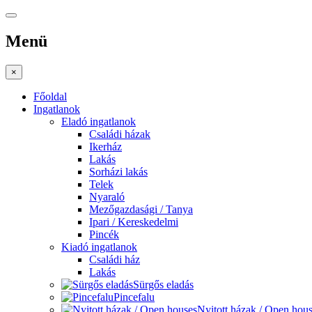
Menü
×
Főoldal
Ingatlanok
Eladó ingatlanok
Családi házak
Ikerház
Lakás
Sorházi lakás
Telek
Nyaraló
Mezőgazdasági / Tanya
Ipari / Kereskedelmi
Pincék
Kiadó ingatlanok
Családi ház
Lakás
Sürgős eladás
Pincefalu
Nyitott házak / Open hou