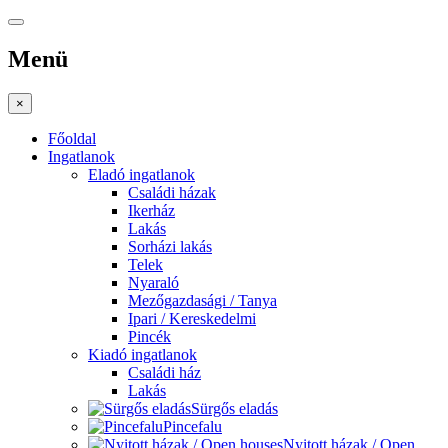
Menü
×
Főoldal
Ingatlanok
Eladó ingatlanok
Családi házak
Ikerház
Lakás
Sorházi lakás
Telek
Nyaraló
Mezőgazdasági / Tanya
Ipari / Kereskedelmi
Pincék
Kiadó ingatlanok
Családi ház
Lakás
Sürgős eladás
Pincefalu
Nyitott házak / Open