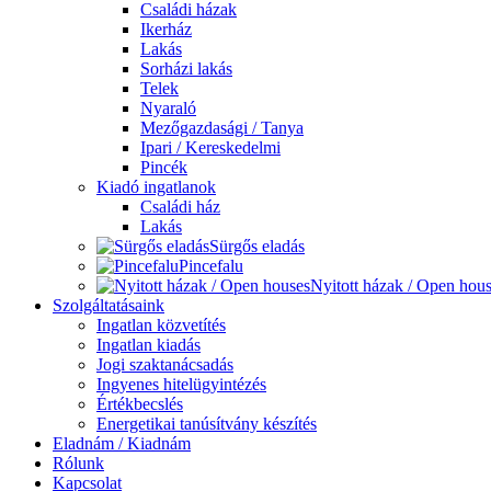
Családi házak
Ikerház
Lakás
Sorházi lakás
Telek
Nyaraló
Mezőgazdasági / Tanya
Ipari / Kereskedelmi
Pincék
Kiadó ingatlanok
Családi ház
Lakás
Sürgős eladás
Pincefalu
Nyitott házak / Open hou
Szolgáltatásaink
Ingatlan közvetítés
Ingatlan kiadás
Jogi szaktanácsadás
Ingyenes hitelügyintézés
Értékbecslés
Energetikai tanúsítvány készítés
Eladnám / Kiadnám
Rólunk
Kapcsolat