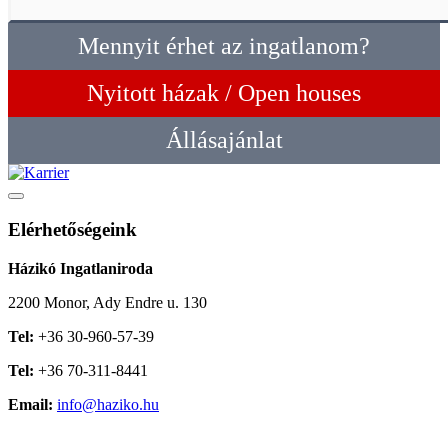
Mennyit érhet az ingatlanom?
Nyitott házak / Open houses
Állásajánlat
Elérhetőségeink
Házikó Ingatlaniroda
2200 Monor, Ady Endre u. 130
Tel:
+36 30-960-57-39
Tel:
+36 70-311-8441
Email:
info@haziko.hu