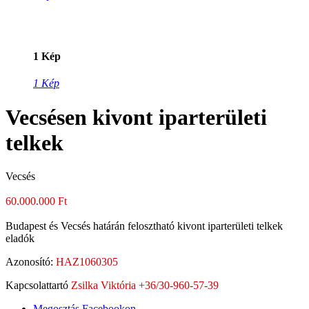
1 Kép
1 Kép
Vecsésen kivont iparterületi
telkek
Vecsés
60.000.000 Ft
Budapest és Vecsés határán felosztható kivont iparterületi telkek
eladók
Azonosító:
HAZ1060305
Kapcsolattartó
Zsilka Viktória +36/30-960-57-39
Megosztás Facebookon