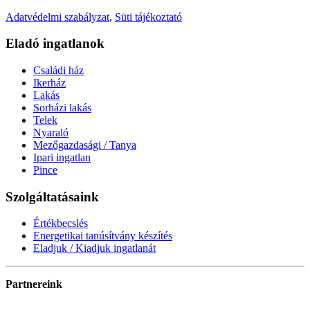
Adatvédelmi szabályzat
,
Süti tájékoztató
Eladó ingatlanok
Családi ház
Ikerház
Lakás
Sorházi lakás
Telek
Nyaraló
Mezőgazdasági / Tanya
Ipari ingatlan
Pince
Szolgáltatásaink
Értékbecslés
Energetikai tanúsítvány készítés
Eladjuk / Kiadjuk ingatlanát
Partnereink