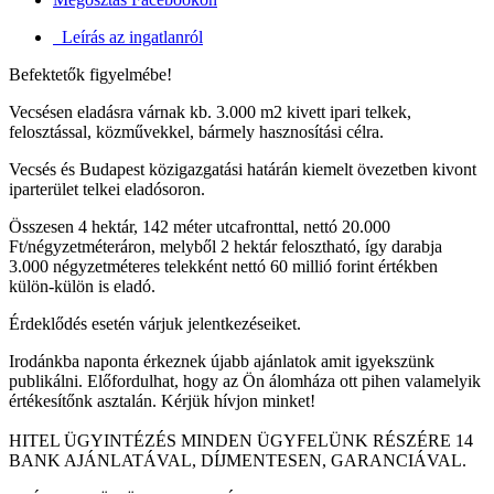
Leírás az ingatlanról
Befektetők figyelmébe!
Vecsésen eladásra várnak kb. 3.000 m2 kivett ipari telkek,
felosztással, közművekkel, bármely hasznosítási célra.
Vecsés és Budapest közigazgatási határán kiemelt övezetben kivont
iparterület telkei eladósoron.
Összesen 4 hektár, 142 méter utcafronttal, nettó 20.000
Ft/négyzetméteráron, melyből 2 hektár felosztható, így darabja
3.000 négyzetméteres telekként nettó 60 millió forint értékben
külön-külön is eladó.
Érdeklődés esetén várjuk jelentkezéseiket.
Irodánkba naponta érkeznek újabb ajánlatok amit igyekszünk
publikálni. Előfordulhat, hogy az Ön álomháza ott pihen valamelyik
értékesítőnk asztalán. Kérjük hívjon minket!
HITEL ÜGYINTÉZÉS MINDEN ÜGYFELÜNK RÉSZÉRE 14
BANK AJÁNLATÁVAL, DÍJMENTESEN, GARANCIÁVAL.