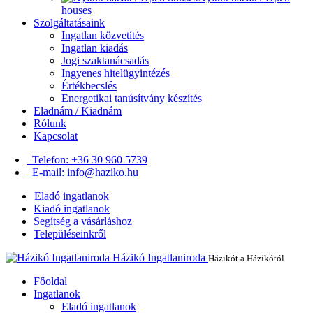
houses
Szolgáltatásaink
Ingatlan közvetítés
Ingatlan kiadás
Jogi szaktanácsadás
Ingyenes hitelügyintézés
Értékbecslés
Energetikai tanúsítvány készítés
Eladnám / Kiadnám
Rólunk
Kapcsolat
Telefon: +36 30 960 5739
E-mail: info@haziko.hu
Eladó ingatlanok
Kiadó ingatlanok
Segítség a vásárláshoz
Településeinkről
Házikó Ingatlaniroda
Házikót a Házikótól
Főoldal
Ingatlanok
Eladó ingatlanok