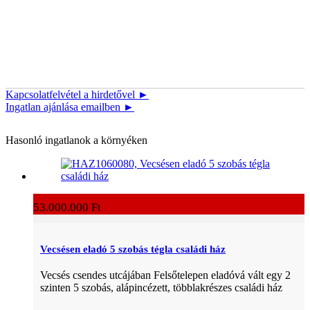
Kapcsolatfelvétel a hirdetővel ►
Ingatlan ajánlása emailben ►
Hasonló ingatlanok a környéken
53.000.000 Ft
Vecsésen eladó 5 szobás tégla családi ház
Vecsés csendes utcájában Felsőtelepen eladóvá vált egy 2
szinten 5 szobás, alápincézett, többlakrészes családi ház