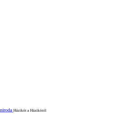
aniroda
Házikót a Házikótól