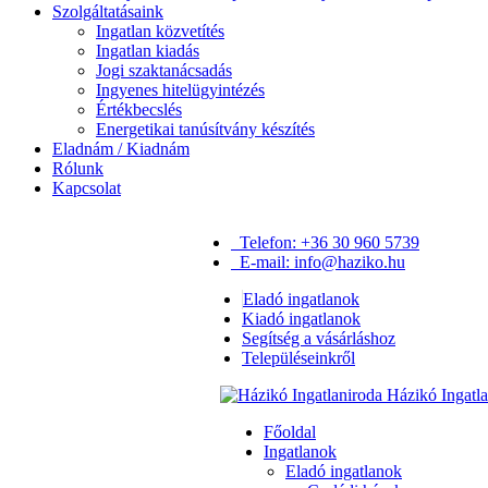
Szolgáltatásaink
Ingatlan közvetítés
Ingatlan kiadás
Jogi szaktanácsadás
Ingyenes hitelügyintézés
Értékbecslés
Energetikai tanúsítvány készítés
Eladnám / Kiadnám
Rólunk
Kapcsolat
Telefon: +36 30 960 5739
E-mail: info@haziko.hu
Eladó ingatlanok
Kiadó ingatlanok
Segítség a vásárláshoz
Településeinkről
Házikó Ingatl
Főoldal
Ingatlanok
Eladó ingatlanok