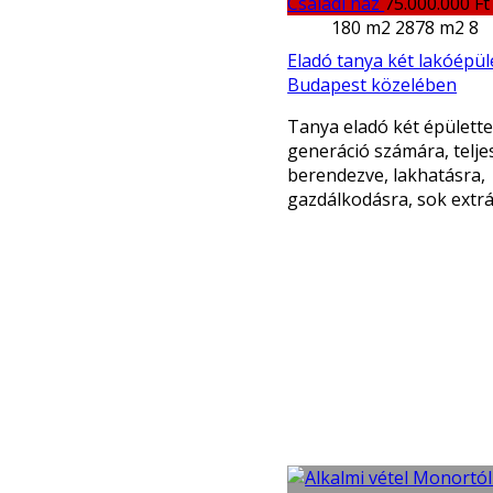
Családi ház
75.000.000 Ft
180 m2
2878 m2
8
Eladó tanya két lakóépül
Budapest közelében
Tanya eladó két épülettel
generáció számára, telje
berendezve, lakhatásra,
gazdálkodásra, sok extrá