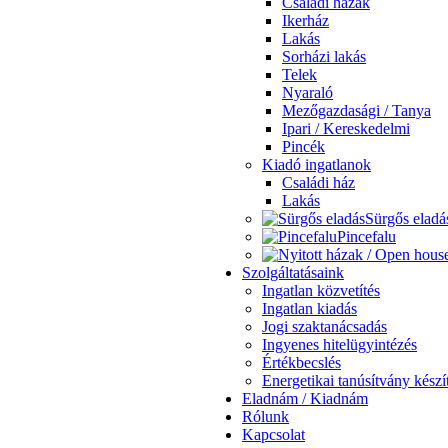
Családi házak
Ikerház
Lakás
Sorházi lakás
Telek
Nyaraló
Mezőgazdasági / Tanya
Ipari / Kereskedelmi
Pincék
Kiadó ingatlanok
Családi ház
Lakás
Sürgős eladá
Pincefalu
Szolgáltatásaink
Ingatlan közvetítés
Ingatlan kiadás
Jogi szaktanácsadás
Ingyenes hitelügyintézés
Értékbecslés
Energetikai tanúsítvány készí
Eladnám / Kiadnám
Rólunk
Kapcsolat