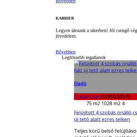
Bővebben
KARRIER
Legyen társunk a sikerben! Jól csengő cé
jövedelem.
Bővebben
Legfrissebb ingatlanok
Eladó
Családi ház
64.990.000 Ft
75 m2
1028 m2
4
Felújított 4 szobás önálló c
új tető alatt ezres telken
Teljes körű belső felújításo