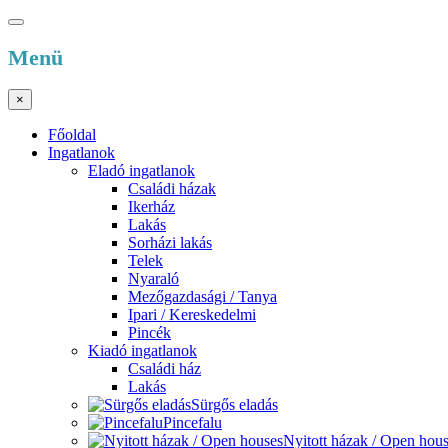
Menü
×
Főoldal
Ingatlanok
Eladó ingatlanok
Családi házak
Ikerház
Lakás
Sorházi lakás
Telek
Nyaraló
Mezőgazdasági / Tanya
Ipari / Kereskedelmi
Pincék
Kiadó ingatlanok
Családi ház
Lakás
Sürgős eladás
Pincefalu
Nyitott házak / Open hou