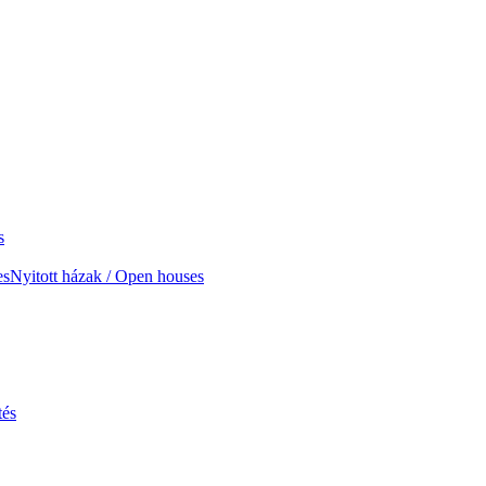
s
Nyitott házak / Open houses
tés