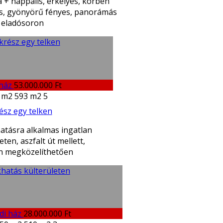
 + nappalis, erkélyes, körben
s, gyönyörű fényes, panorámás
 eladósoron
 ház
53.000.000 Ft
 m2
593 m2
5
ész egy telken
hatásra alkalmas ingatlan
eten, aszfalt út mellett,
 megközelíthetően
di ház
28.000.000 Ft