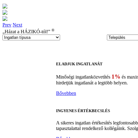
Prev
Next
®
„Házat a
HÁZIKÓ-tól!”
ELADJUK INGATLANÁT
1%
Minőségi ingatlanközvetítés
és max
hirdetjük ingatlanát a legtöbb helyen.
Bővebben
INGYENES ÉRTÉKBECSLÉS
A sikeres ingatlan értékesítés legfontosa
tapasztalattal rendelkező kollégáink. Szol