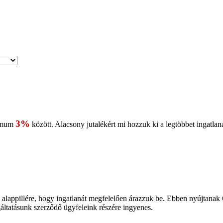
Árfekvés:
Min(Ft).
0
3%
imum
között. Alacsony jutalékért mi hozzuk ki a legtöbbet ingatlan
bb alappillére, hogy ingatlanát megfelelően árazzuk be. Ebben nyújtana
gáltatásunk szerződő ügyfeleink részére ingyenes.