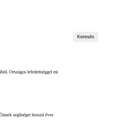
Max(Ft).
499,900,000
ából. Országos lefedettséggel mi
k Önnek segítséget hosszú éves