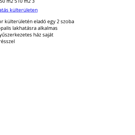
50 m2
510 m2
3
tás külterületen
 külterületén eladó egy 2 szoba
palis lakhatásra alkalmas
űszerkezetes ház saját
résszel