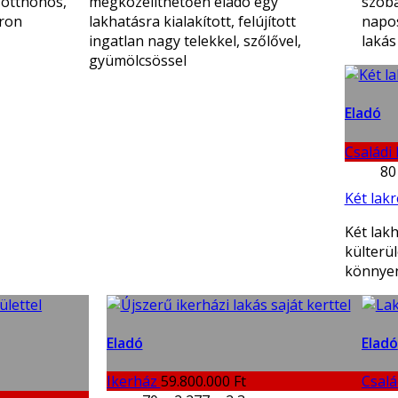
, otthonos,
megközelíthetően eladó egy
szoba
oron
lakhatásra kialakított, felújított
napo
ingatlan nagy telekkel, szőlővel,
lakás
gyümölcsössel
Eladó
Családi
80
Két lakr
Két lak
külterül
könnyen
Eladó
Eladó
Ikerház
59.800.000 Ft
Csalá