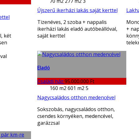
70 m2
277 m2
3
Újszerű ikerházi lakás saját kerttel
Lakha
ettel
Tizenéves, 2 szoba + nappalis
Monor
ikerházi lakás eladó autóbeállóval,
+ nap
, két
saját kerttel
könny
sen
telek
val
Eladó
Családi ház
95.000.000 Ft
160 m2
601 m2
5
Nagycsaládos otthon medencével
Sokszobás, nagycsaládos otthon,
csendes környéken, medencével,
garázzsal