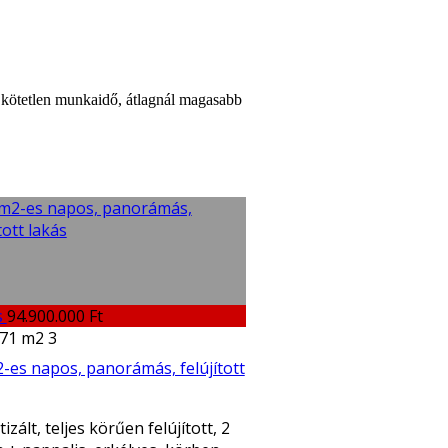
, kötetlen munkaidő, átlagnál magasabb
s
94.900.000 Ft
71 m2
3
-es napos, panorámás, felújított
izált, teljes körűen felújított, 2