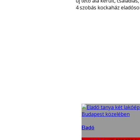
új tető alá került, családias
4 szobás kockaház eladós
Eladó