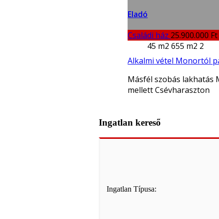
Eladó
Családi ház
25.900.000 Ft
45 m2
655 m2
2
Alkalmi vétel Monortól p
Másfél szobás lakhatás
mellett Csévharaszton
Ingatlan kereső
Ingatlan Típusa: