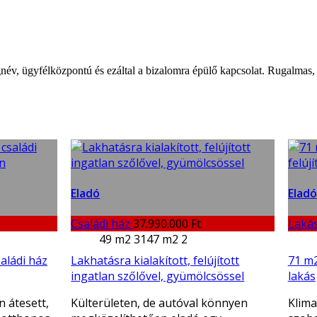
gnév, ügyfélközpontú és ezáltal a bizalomra épülő kapcsolat. Rugalmas
Eladó
Eladó
Családi ház
37.990.000 Ft
Laká
49 m2
3147 m2
2
saládi ház
Lakhatásra kialakított, felújított
71 m2
ingatlan szőlővel, gyümölcsössel
lakás
n átesett,
Külterületen, de autóval könnyen
Klimat